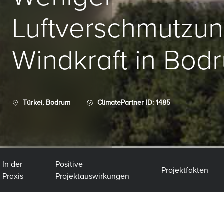
Luftverschmutzun
Windkraft in Bod
Türkei, Bodrum
ClimatePartner ID: 1485
In der
Positive
Projektfakten
Praxis
Projektauswirkungen