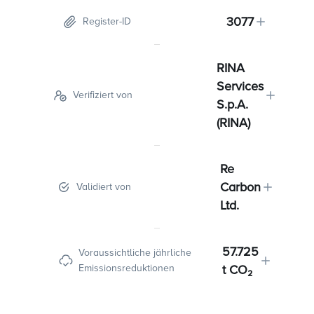
3077
Register-ID
RINA
Services
Verifiziert von
S.p.A.
(RINA)
Re
Carbon
Validiert von
Ltd.
57.725
Voraussichtliche jährliche
Emissionsreduktionen
t CO₂