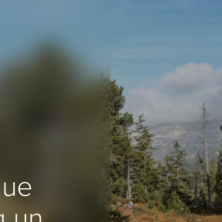
que
à un