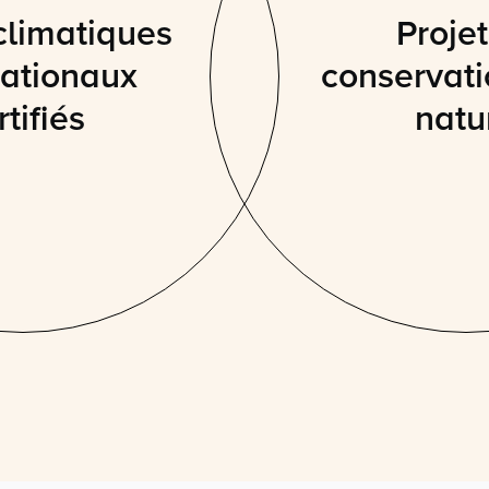
climatiques
Proje
nationaux
conservati
rtifiés
natu