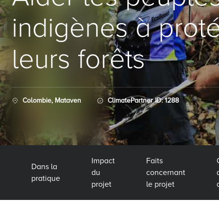
indigènes à prot
leurs forêts
Colombie, Mataven
ClimatePartner ID: 1288
Impact
Faits
Dans la
du
concernant
pratique
projet
le projet