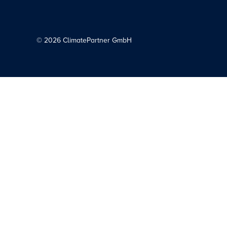
©
2026
ClimatePartner GmbH