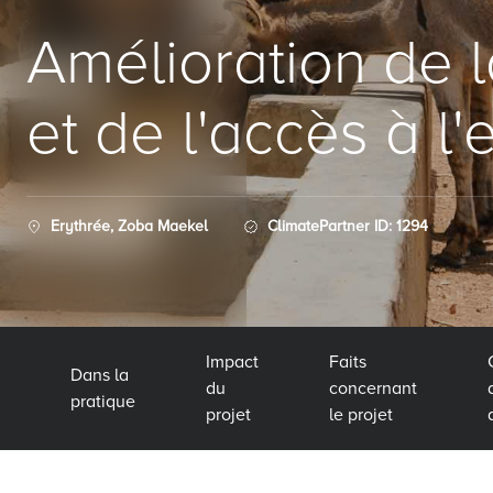
Amélioration de 
et de l'accès à l'
Erythrée, Zoba Maekel
ClimatePartner ID: 1294
Impact
Faits
Dans la
du
concernant
pratique
projet
le projet