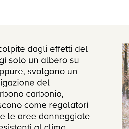
lpite dagli effetti del
i solo un albero su
Eppure, svolgono un
igazione del
rbono carbonio,
iscono come regolatori
re le aree danneggiate
sistenti al clima,