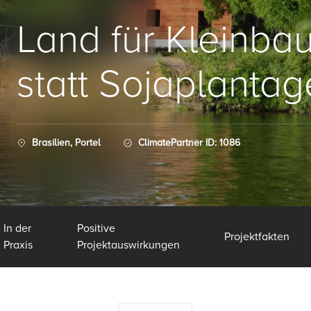
Land für Kleinba
statt Sojaplanta
Brasilien, Portel
ClimatePartner ID: 1086
In der
Positive
Projektfakten
Praxis
Projektauswirkungen