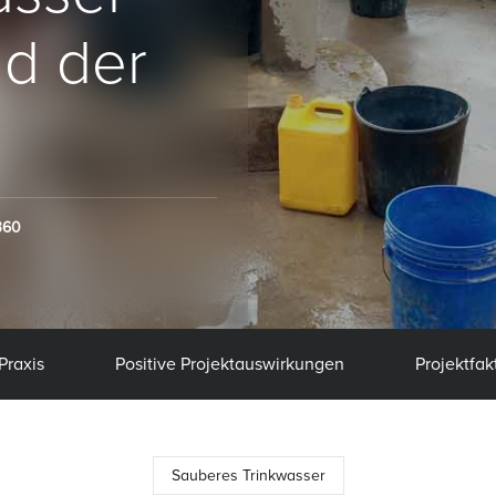
nd der
360
Praxis
Positive Projektauswirkungen
Projektfak
Sauberes Trinkwasser