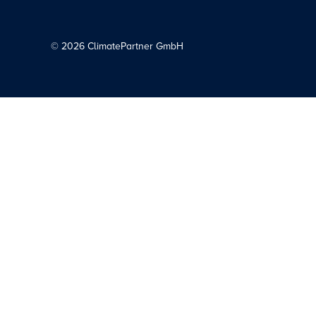
©
2026
ClimatePartner GmbH